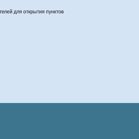
елей для открытия пунктов
Политика конфиденциальности
Оплата и возврат
Реквизиты компании
 При использовании материалов обязательным условием является указание адреса са