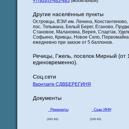
+7(926)5-483-483
(мобильный)
Другие населённые пункты
Островцы, ВЭИ им. Ленина, Константиново,
пос. Тельмана, Белый Берег, Еганово, Прудк
Становое, Малаховка, Верея, Спартак, Удель
Софьино, Кривцы, Новое Село, Первомайка,
ежедневно при заказе от 5 баллонов.
Речицы, Гжель, поселок Мирный (от 
единовременно).
Соц.сети
Вконтакте СДВБЕРЕГИНЯ
Документы
Реквизиты
Скан ИНН
(345 Кб)
(109 Кб)