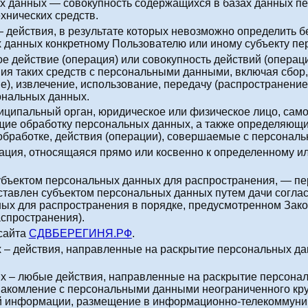
х данных — совокупность содержащихся в базах данных п
хнических средств.
 действия, в результате которых невозможно определить б
данных конкретному Пользователю или иному субъекту пе
ое действие (операция) или совокупность действий (опера
ия таких средств с персональными данными, включая сбор,
е), извлечение, использование, передачу (распространение
ональных данных.
ниципальный орган, юридическое или физическое лицо, сам
щие обработку персональных данных, а также определяющи
обработке, действия (операции), совершаемые с персонал
ация, относящаяся прямо или косвенно к определенному и
убъектом персональных данных для распространения, — пе
оставлен субъектом персональных данных путем дачи согла
ых для распространения в порядке, предусмотренном Зак
спространения).
-сайта
СДВБЕРЕГИНЯ.РФ
.
 – действия, направленные на раскрытие персональных д
х – любые действия, направленные на раскрытие персона
накомление с персональными данными неограниченного кру
й информации, размещение в информационно-телекоммуни