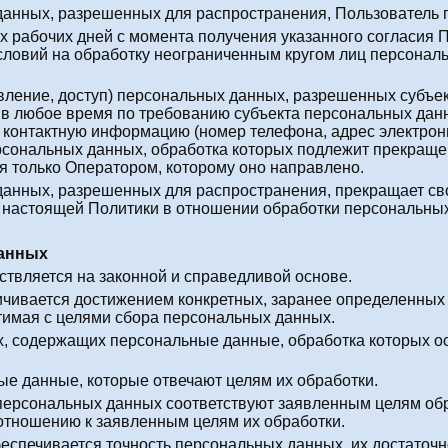
 данных, разрешенных для распространения, Пользователь
рех рабочих дней с момента получения указанного согласи
 условий на обработку неограниченным кругом лиц персона
авление, доступ) персональных данных, разрешенных субъ
в любое время по требованию субъекта персональных дан
, контактную информацию (номер телефона, адрес электрон
рсональных данных, обработка которых подлежит прекраще
 только Оператором, которому оно направлено.
 данных, разрешенных для распространения, прекращает св
.3 настоящей Политики в отношении обработки персональны
данных
ствляется на законной и справедливой основе.
ичивается достижением конкретных, заранее определенных 
тимая с целями сбора персональных данных.
ых, содержащих персональные данные, обработка которых о
ые данные, которые отвечают целям их обработки.
ерсональных данных соответствуют заявленным целям обр
тношению к заявленным целям их обработки.
еспечивается точность персональных данных, их достаточно