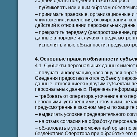
30 дней с даты получения такого запроса;
– публиковать или иным образом обеспечив
– принимать правовые, организационные и 
уничтожения, изменения, блокирования, ко
действий в отношении персональных данны
– прекратить передачу (распространение, п
данные в порядке и случаях, предусмотрен
– исполнять иные обязанности, предусмотр
4. Основные права и обязанности субъ
4.1. Субъекты персональных данных имеют 
– получать информацию, касающуюся обраб
Сведения предоставляются субъекту персо
данные, относящиеся к другим субъектам п
персональных данных. Перечень информаци
– требовать от оператора уточнения его пе
неполными, устаревшими, неточными, незак
предусмотренные законом меры по защите с
– выдвигать условие предварительного согл
– на отзыв согласия на обработку персонал
– обжаловать в уполномоченный орган по з
бездействие Оператора при обработке его 