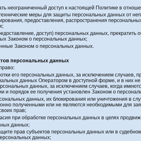
ать неограниченный доступ к настоящей Политике в отнош
технические меры для защиты персональных данных от непр
пирования, предоставления, распространения персональны
х;
редоставление, доступ) персональных данных, прекратить 
ных Законом о персональных данных;
енные Законом о персональных данных.
ектов персональных данных
право:
отки его персональных данных, за исключением случаев, 
нальных данных Оператором в доступной форме, и в них н
ерсональных данных, за исключением случаев, когда имеют
и и порядок ее получения установлен Законом о персонал
рсональных данных, их блокирования или уничтожения в сл
онно полученными или не являются необходимыми для заяв
воих прав;
асия при обработке персональных данных в целях продвиже
ьных данных;
ащите прав субъектов персональных данных или в судебно
персональных данных;