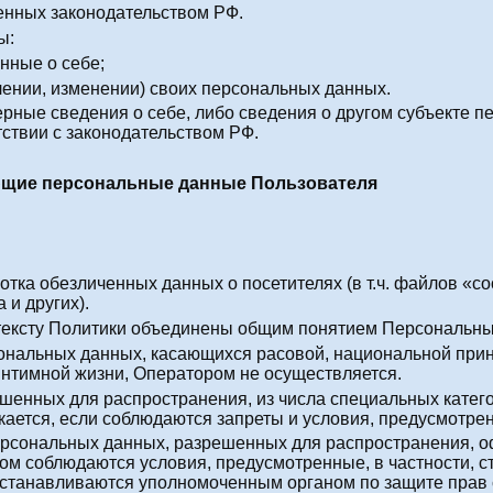
енных законодательством РФ.
ы:
нные о себе;
лении, изменении) своих персональных данных.
рные сведения о себе, либо сведения о другом субъекте п
тствии с законодательством РФ.
ющие персональные данные Пользователя
ботка обезличенных данных о посетителях (в т.ч. файлов «c
 и других).
тексту Политики объединены общим понятием Персональны
сональных данных, касающихся расовой, национальной прин
нтимной жизни, Оператором не осуществляется.
шенных для распространения, из числа специальных катего
скается, если соблюдаются запреты и условия, предусмотрен
ерсональных данных, разрешенных для распространения, оф
ом соблюдаются условия, предусмотренные, в частности, ст
устанавливаются уполномоченным органом по защите прав