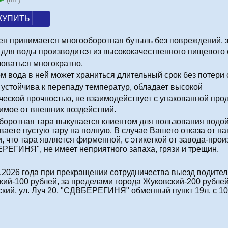
КУПИТЬ
ен принимается многооборотная бутыль без повреждений, з
 для воды производится из высококачественного пищевого 
оваться многократно.
м вода в ней может храниться длительный срок без потери 
устойчива к перепаду температур, обладает высокой
ческой прочностью, не взаимодействует с упакованной про
имое от внешних воздействий.
боротная тара выкупается клиентом для пользования водо
аете пустую тару на полную. В случае Вашего отказа от на
, что тара является фирменной, с этикеткой от завода-про
РЕГИНЯ", не имеет неприятного запаха, грязи и трещин.
.2026 года при прекращении сотрудничества выезд водителя
ий-100 рублей, за пределами города Жуковский-200 рублей
ский, ул. Луч 20, "СДВБЕРЕГИНЯ" обменный пункт 19л. с 10