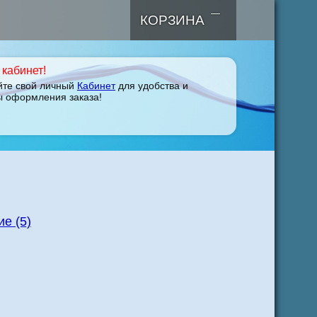
—
КОРЗИНА
кабинет!
йте свой личный
Кабинет
для удобства и
ы оформления заказа!
е (5)