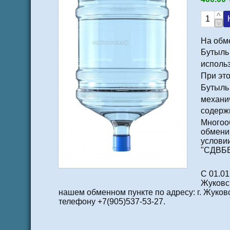
На обм
Бутыль
использ
При это
Бутыль 
механи
содерж
Многоо
обменив
условии
"СДВБЕ
С 01.01
Жуковск
нашем обменном пункте по адресу: г. Жуков
телефону +7(905)537-53-27.